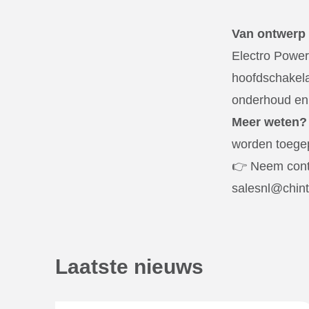
Van ontwerp t
Electro Power
hoofdschakelaa
onderhoud en 
Meer weten?
worden toegep
👉 Neem conta
salesnl@chin
Laatste nieuws