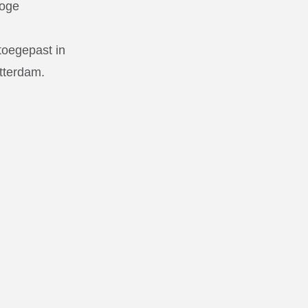
hoge
 toegepast in
tterdam.