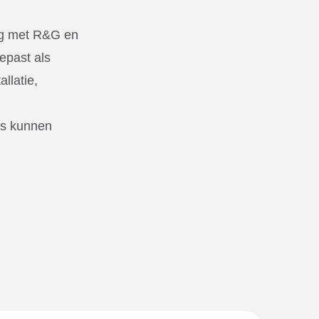
ing met R&G en
epast als
llatie,
’s kunnen