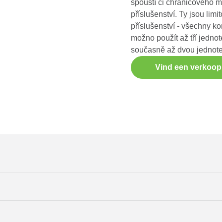
spouští či chráničového m
příslušenství. Ty jsou li
příslušenství - všechny 
možno použít až tří jedno
současně až dvou jednote
Vind een verkoo