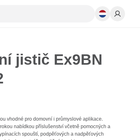
ní jistič Ex9BN
2
jsou vhodné pro domovní i průmyslové aplikace.
širokou nabídkou příslušenství včetně pomocných a
 vypínacích spouští, podpěťových a nadpěťových