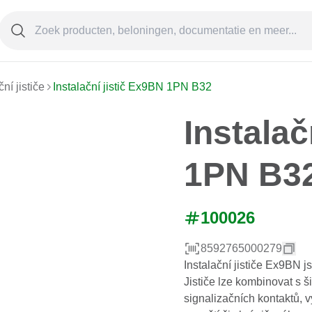
ční jističe
Instalační jistič Ex9BN 1PN B32
Instalač
1PN B3
100026
8592765000279
Instalační jističe Ex9BN 
Jističe lze kombinovat s 
signalizačních kontaktů,