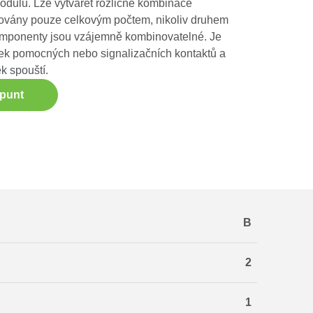
odulu. Lze vytvářet rozličné kombinace
mitovány pouze celkovým počtem, nikoliv druhem
komponenty jsou vzájemně kombinovatelné. Je
tek pomocných nebo signalizačních kontaktů a
k spouští.
ppunt
B
2
1