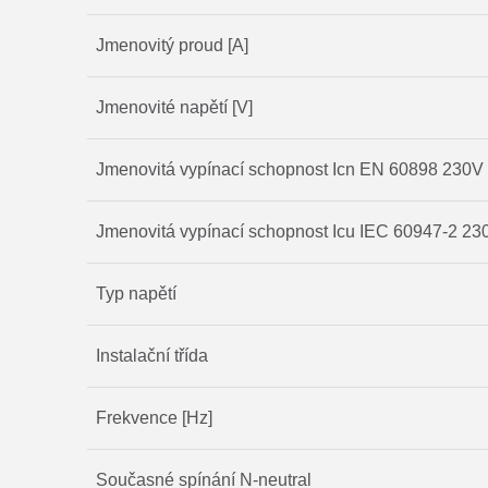
Jmenovitý proud [A]
Jmenovité napětí [V]
Jmenovitá vypínací schopnost Icn EN 60898 230V 
Jmenovitá vypínací schopnost Icu IEC 60947-2 230
Typ napětí
Instalační třída
Frekvence [Hz]
Současné spínání N-neutral