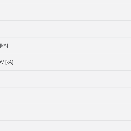
[kA]
V [kA]