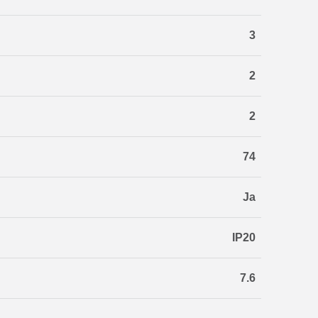
3
2
2
74
Ja
IP20
7.6