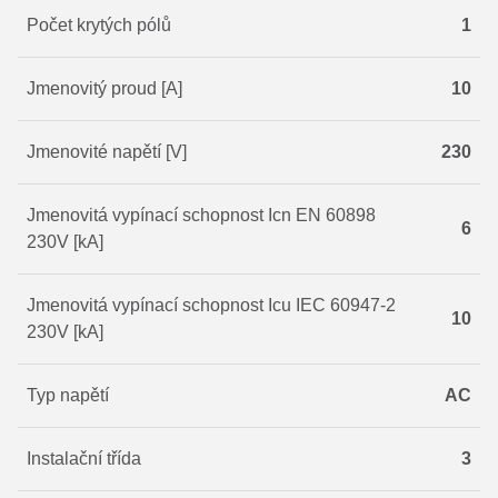
Počet krytých pólů
1
Jmenovitý proud [A]
10
Jmenovité napětí [V]
230
Jmenovitá vypínací schopnost Icn EN 60898
6
230V [kA]
Jmenovitá vypínací schopnost Icu IEC 60947-2
10
230V [kA]
Typ napětí
AC
Instalační třída
3