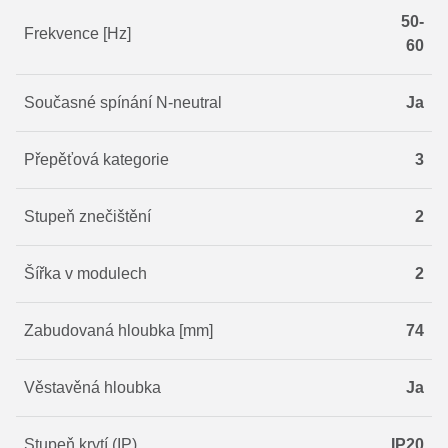
50-
Frekvence [Hz]
60
Současné spínání N-neutral
Ja
Přepěťová kategorie
3
Stupeň znečištění
2
Šířka v modulech
2
Zabudovaná hloubka [mm]
74
Věstavěná hloubka
Ja
Stupeň krytí (IP)
IP20