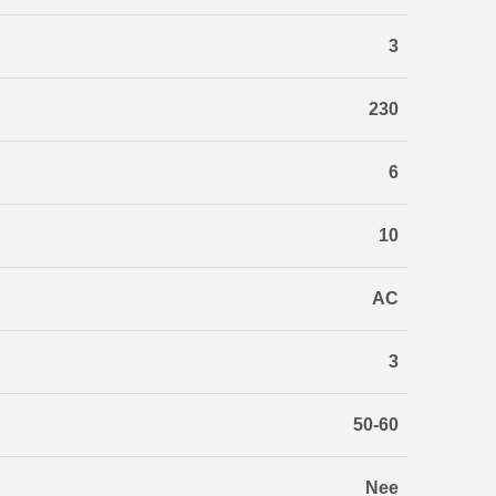
3
230
6
10
AC
3
50-60
Nee