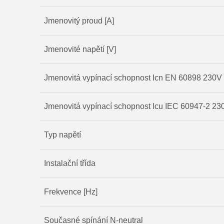
Jmenovitý proud [A]
Jmenovité napětí [V]
Jmenovitá vypínací schopnost Icn EN 60898 230V 
Jmenovitá vypínací schopnost Icu IEC 60947-2 230
Typ napětí
Instalační třída
Frekvence [Hz]
Současné spínání N-neutral