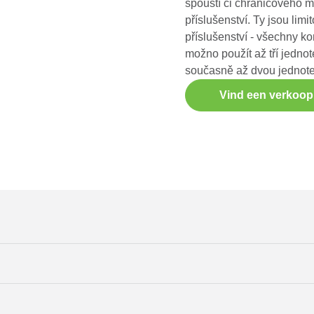
spouští či chráničového m
příslušenství. Ty jsou li
příslušenství - všechny 
možno použít až tří jedno
současně až dvou jednote
Vind een verkoo