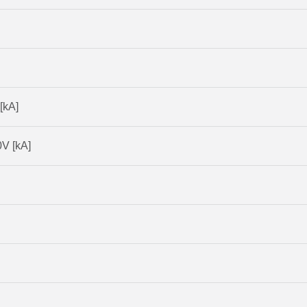
[kA]
V [kA]