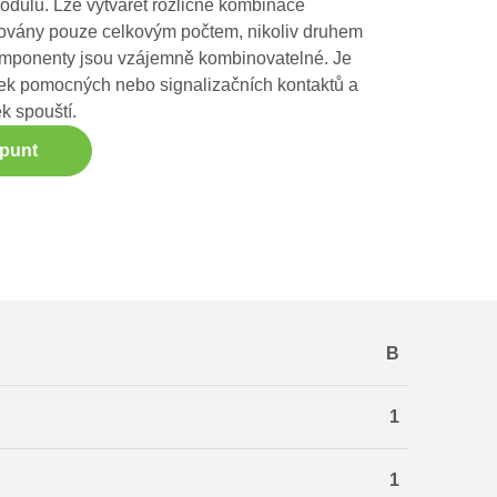
odulu. Lze vytvářet rozličné kombinace
mitovány pouze celkovým počtem, nikoliv druhem
komponenty jsou vzájemně kombinovatelné. Je
tek pomocných nebo signalizačních kontaktů a
k spouští.
ppunt
B
1
1