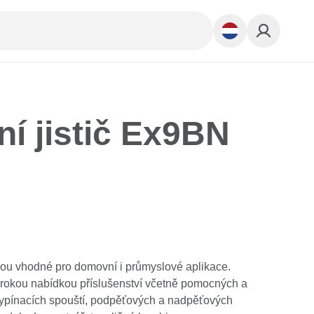
ní jistič Ex9BN
jsou vhodné pro domovní i průmyslové aplikace.
širokou nabídkou příslušenství včetně pomocných a
 vypínacích spouští, podpěťových a nadpěťových