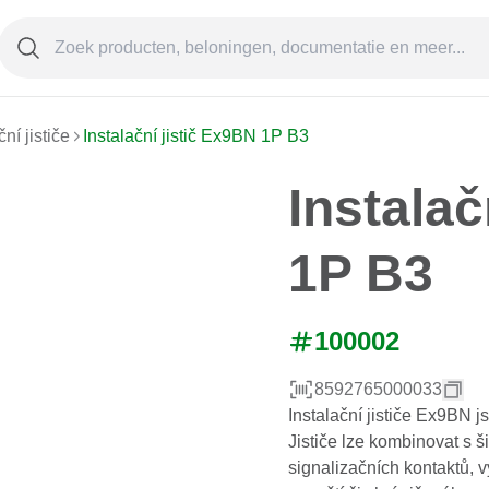
ční jističe
Instalační jistič Ex9BN 1P B3
Instalač
1P B3
100002
8592765000033
Instalační jističe Ex9BN 
Jističe lze kombinovat s 
signalizačních kontaktů,